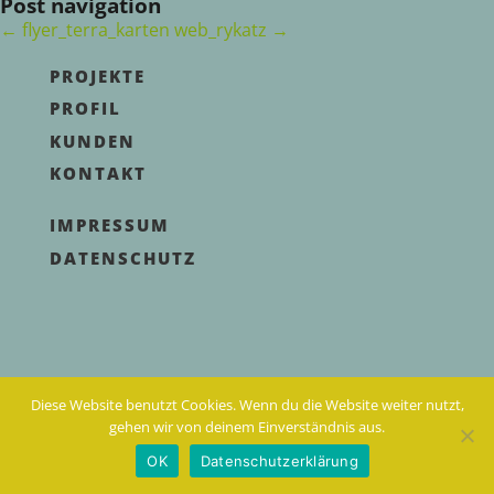
Post navigation
←
flyer_terra_karten
web_rykatz
→
PROJEKTE
PROFIL
KUNDEN
KONTAKT
IMPRESSUM
DATENSCHUTZ
Diese Website benutzt Cookies. Wenn du die Website weiter nutzt,
gehen wir von deinem Einverständnis aus.
OK
Datenschutzerklärung