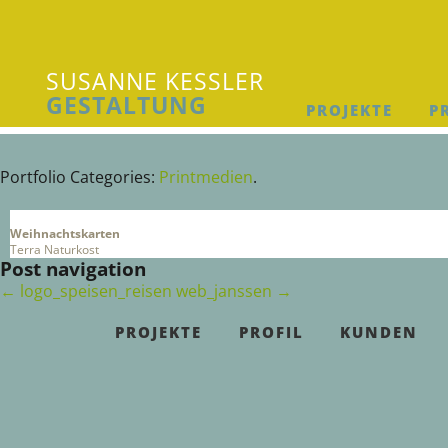
SUSANNE KESSLER
GESTALTUNG
PROJEKTE
P
Susanne Kessler Gestaltung
Portfolio Categories:
Printmedien
.
Weihnachtskarten
Terra Naturkost
Post navigation
←
logo_speisen_reisen
web_janssen
→
PROJEKTE
PROFIL
KUNDEN