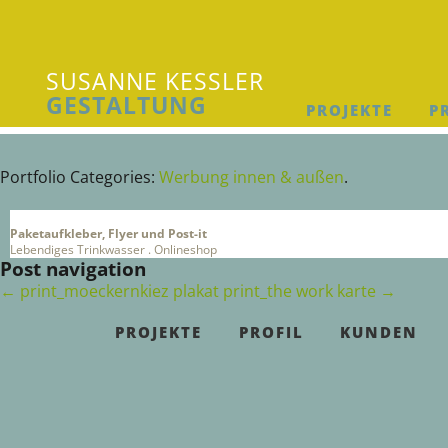
SUSANNE KESSLER
GESTALTUNG
PROJEKTE
P
Susanne Kessler Gestaltung
Portfolio Categories:
Werbung innen & außen
.
Paketaufkleber, Flyer und Post-it
Lebendiges Trinkwasser . Onlineshop
Post navigation
←
print_moeckernkiez plakat
print_the work karte
→
PROJEKTE
PROFIL
KUNDEN