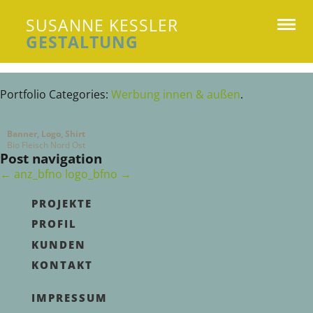
SUSANNE KESSLER
GESTALTUNG
Susanne Kessler Gestaltung
Portfolio Categories:
Werbung innen & außen
.
Banner, Logo, Shirt
Bio Fleisch Nord Ost
Post navigation
←
anz_bfno
logo_bfno
→
PROJEKTE
PROFIL
KUNDEN
KONTAKT
IMPRESSUM