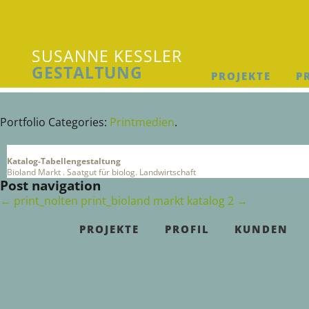
SUSANNE KESSLER
GESTALTUNG
PROJEKTE
P
Susanne Kessler Gestaltung
Portfolio Categories:
Printmedien
.
Katalog-Tabellengestaltung
Bioland Markt . Saatgut für biolog. Landwirtschaft
Post navigation
←
print_nolten
print_bioland markt katalog 2
→
PROJEKTE
PROFIL
KUNDEN