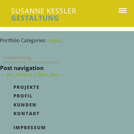
SUSANNE KESSLER
GESTALTUNG
Susanne Kessler Gestaltung
Portfolio Categories:
Logos
.
Logogestaltung
Nietzschmann . Finanzdienstleister
Post navigation
←
anz_lobetal_2
flyer_dvp
→
PROJEKTE
PROFIL
KUNDEN
KONTAKT
IMPRESSUM