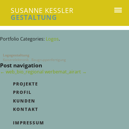
SUSANNE KESSLER
GESTALTUNG
Susanne Kessler Gestaltung
Portfolio Categories:
Logos
.
Logogestaltung
Kaiserelektronik . Baugruppenfertigung
Post navigation
←
web_bio_regional
werbemat_airart
→
PROJEKTE
PROFIL
KUNDEN
KONTAKT
IMPRESSUM