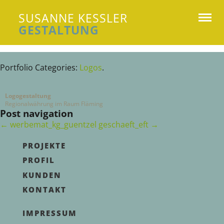
SUSANNE KESSLER
GESTALTUNG
Susanne Kessler Gestaltung
Portfolio Categories:
Logos
.
Logogestaltung
Regionalwährung im Raum Fläming
Post navigation
←
werbemat_kg_guentzel
geschaeft_eft
→
PROJEKTE
PROFIL
KUNDEN
KONTAKT
IMPRESSUM