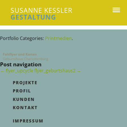
SUSANNE KESSLER
GESTALTUNG
Susanne Kessler Gestaltung
Portfolio Categories:
Printmedien
.
Faltflyer und Karten
Geburtshaus Charlottenburg
Post navigation
←
flyer_upcycle
flyer_geburtshaus2
→
PROJEKTE
PROFIL
KUNDEN
KONTAKT
IMPRESSUM