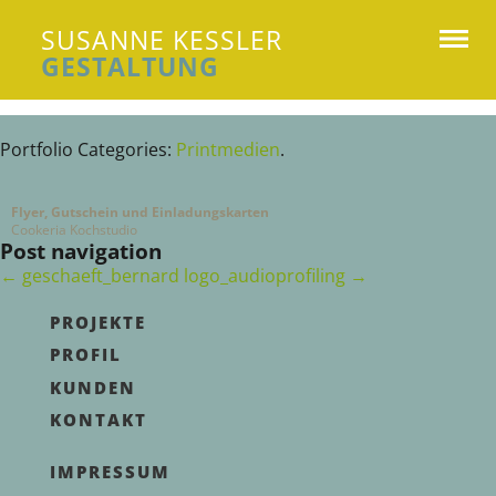
SUSANNE KESSLER
GESTALTUNG
Susanne Kessler Gestaltung
Portfolio Categories:
Printmedien
.
Flyer, Gutschein und Einladungskarten
Cookeria Kochstudio
Post navigation
←
geschaeft_bernard
logo_audioprofiling
→
PROJEKTE
PROFIL
KUNDEN
KONTAKT
IMPRESSUM